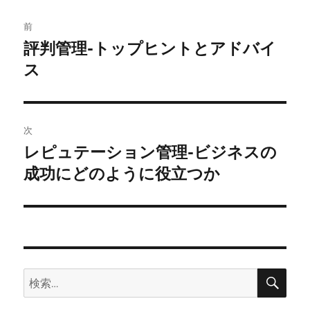
投
前
稿
評判管理-トップヒントとアドバイ
前
の
ス
ナ
投
ビ
稿:
ゲ
次
レピュテーション管理-ビジネスの
次
ー
の
成功にどのように役立つか
シ
投
稿:
ョ
ン
検
検
索
索: