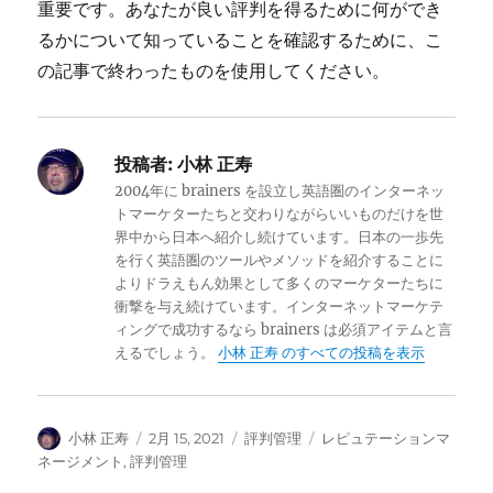
重要です。あなたが良い評判を得るために何ができ
るかについて知っていることを確認するために、こ
の記事で終わったものを使用してください。
投稿者:
小林 正寿
2004年に brainers を設立し英語圏のインターネッ
トマーケターたちと交わりながらいいものだけを世
界中から日本へ紹介し続けています。日本の一歩先
を行く英語圏のツールやメソッドを紹介することに
よりドラえもん効果として多くのマーケターたちに
衝撃を与え続けています。インターネットマーケテ
ィングで成功するなら brainers は必須アイテムと言
えるでしょう。
小林 正寿 のすべての投稿を表示
投
投
カ
タ
小林 正寿
2月 15, 2021
評判管理
レピュテーションマ
稿
稿
テ
グ
ネージメント
,
評判管理
者
日:
ゴ