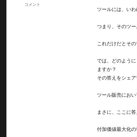
ツ
コメント
ツールには、いわ
ー
ル
販
つまり、そのツー
売
に
は
これだけだとその
〇
〇
では、どのように
を
バ
ますか？
ン
その答えをシェア
ド
ル
し
ツール販売におい
て
付
まさに、ここに答
加
価
値
付加価値最大化の
を