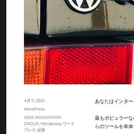
投
4月 11, 2021
あなたはインター
稿
カ
WordPress
日:
テ
タ
WEB INNOVATION
最もポピュラーなの
ゴ
グ
GROUP
,
Wordpress
,
ワード
らのツールを単体
リ
プレス
,
起業
ー