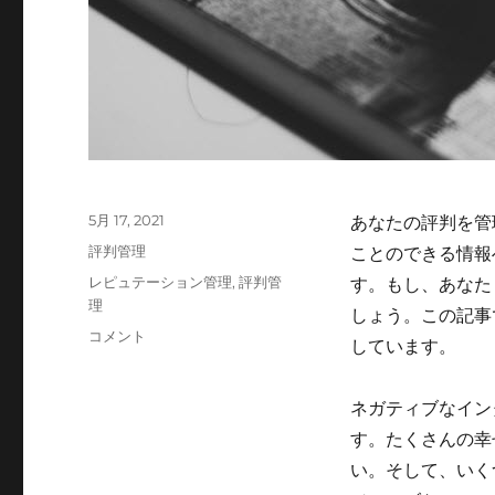
投
5月 17, 2021
あなたの評判を管
稿
カ
評判管理
ことのできる情報
日:
テ
タ
レピュテーション管理
,
評判管
す。もし、あなた
ゴ
グ
理
しょう。この記事
リ
良
コメント
ー
しています。
い
評
判
ネガティブなイン
を
す。たくさんの幸
獲
い。そして、いく
得