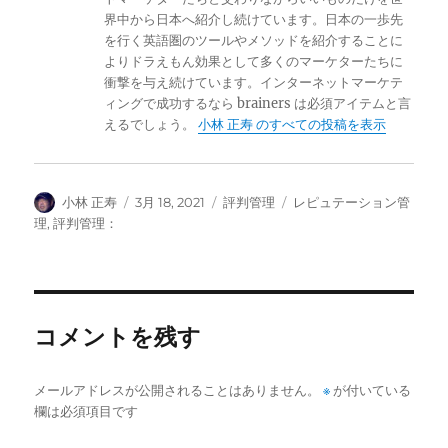
界中から日本へ紹介し続けています。日本の一歩先
を行く英語圏のツールやメソッドを紹介することに
よりドラえもん効果として多くのマーケターたちに
衝撃を与え続けています。インターネットマーケテ
ィングで成功するなら brainers は必須アイテムと言
えるでしょう。
小林 正寿 のすべての投稿を表示
投
投
カ
タ
小林 正寿
3月 18, 2021
評判管理
レピュテーション管
稿
稿
テ
グ
理
,
評判管理：
者
日:
ゴ
リ
ー
コメントを残す
メールアドレスが公開されることはありません。
※
が付いている
欄は必須項目です