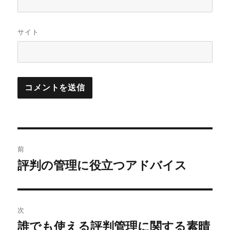
サイト
投
前
稿
評判の管理に役立つアドバイス
前
の
ナ
投
ビ
稿:
次
ゲ
誰でも使える評判管理に関する素晴
次