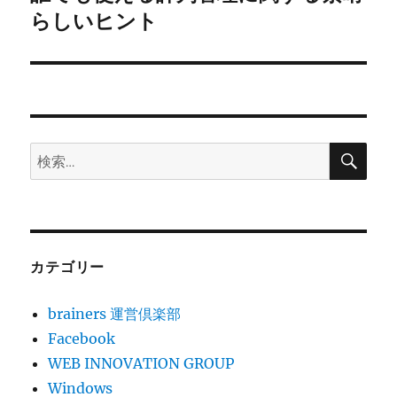
の
らしいヒント
ー
投
シ
稿:
ョ
ン
検
検
索
索:
カテゴリー
brainers 運営倶楽部
Facebook
WEB INNOVATION GROUP
Windows