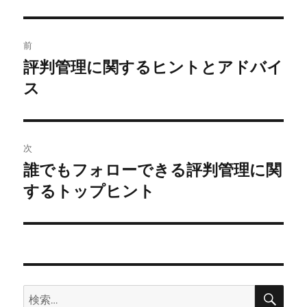
投
前
稿
評判管理に関するヒントとアドバイ
前
の
ス
ナ
投
ビ
稿:
ゲ
次
誰でもフォローできる評判管理に関
次
ー
の
するトップヒント
シ
投
稿:
ョ
ン
検
検
索