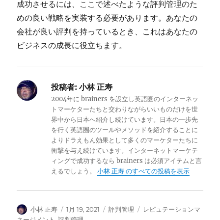
成功させるには、ここで述べたような評判管理のた
めの良い戦略を実装する必要があります。あなたの
会社が良い評判を持っているとき、これはあなたの
ビジネスの成長に役立ちます。
投稿者:
小林 正寿
2004年に brainers を設立し英語圏のインターネッ
トマーケターたちと交わりながらいいものだけを世
界中から日本へ紹介し続けています。日本の一歩先
を行く英語圏のツールやメソッドを紹介することに
よりドラえもん効果として多くのマーケターたちに
衝撃を与え続けています。インターネットマーケテ
ィングで成功するなら brainers は必須アイテムと言
えるでしょう。
小林 正寿 のすべての投稿を表示
投
投
カ
タ
小林 正寿
1月 19, 2021
評判管理
レピュテーションマ
稿
稿
テ
グ
ネージメント
,
評判管理