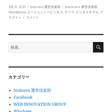
投
カ
タ
3月 31, 2021
brainers 運営倶楽部
braianers 運営倶楽部
,
稿
テ
グ
Wordpress
,
エージェンシービジネス
,
テーマ
,
ビジネスモデル
,
プ
日:
お
ゴ
ラグイン
コメント
金
リ
を
ー
積
ん
で
検
検
索
も
索:
手
に
入
れ
る
カテゴリー
こ
と
brainers 運営倶楽部
の
で
Facebook
き
WEB INNOVATION GROUP
な
Windows
い