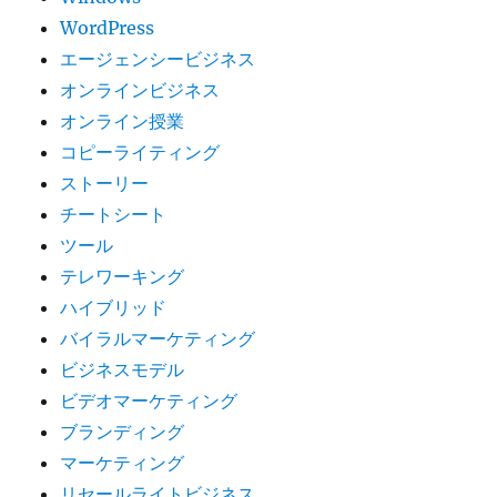
Next
WordPress
One
エージェンシービジネス
メ
オンラインビジネス
ン
バ
オンライン授業
ー
コピーライティング
シ
ストーリー
ッ
プ
チートシート
が
ツール
ホ
テレワーキング
ッ
ト
ハイブリッド
で
バイラルマーケティング
す
ビジネスモデル
ね！
に
ビデオマーケティング
ブランディング
マーケティング
リセールライトビジネス