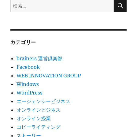
ナ
検
検
索
の
索:
ビ
ジ
ネ
ス
シ
カテゴリー
ー
ン
brainers 運営倶楽部
–
ネ
Facebook
ッ
WEB INNOVATION GROUP
ト
Windows
で
注
WordPress
文
エージェンシービジネス
を
オンラインビジネス
と
り
オンライン授業
ド
コピーライティング
ラ
ストーリー
イ