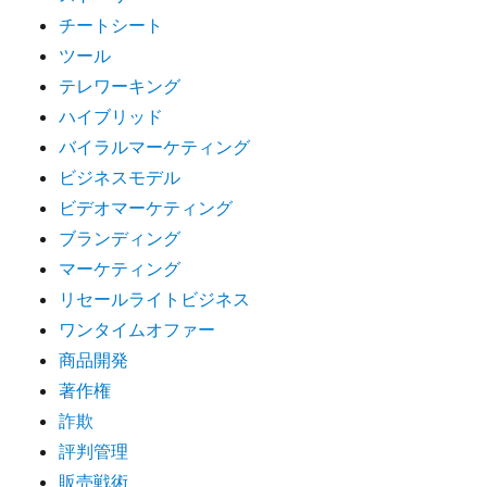
ブ
チートシート
ス
ツール
ル
テレワーキング
ー
で
ハイブリッド
納
バイラルマーケティング
品？！
ビジネスモデル
に
ビデオマーケティング
ブランディング
マーケティング
リセールライトビジネス
ワンタイムオファー
商品開発
著作権
詐欺
評判管理
販売戦術