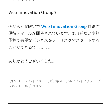
Web Innovation Group？
今なら期間限定で
Web Innovation Group
特別ご
優待ディールが開催されています。あり得ない少額
予算で有望なビジネスをノーリスクでスタートする
ことができるでしょう。
ありがとうございました。
投
カ
タ
5月 5, 2021
ハイブリッド
,
ビジネスモデル
ハイブリッド
,
ビ
稿
テ
ポ
グ
ジネスモデル
コメント
日:
ゴ
ス
リ
ト
ー
コ
ロ