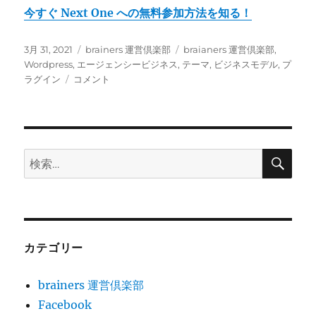
今すぐ Next One への無料参加方法を知る！
投
カ
タ
3月 31, 2021
brainers 運営倶楽部
braianers 運営倶楽部
,
稿
テ
グ
Wordpress
,
エージェンシービジネス
,
テーマ
,
ビジネスモデル
,
プ
日:
お
ゴ
ラグイン
コメント
金
リ
を
ー
積
ん
で
検
検
索
も
索:
手
に
入
れ
る
カテゴリー
こ
と
brainers 運営倶楽部
の
で
Facebook
き