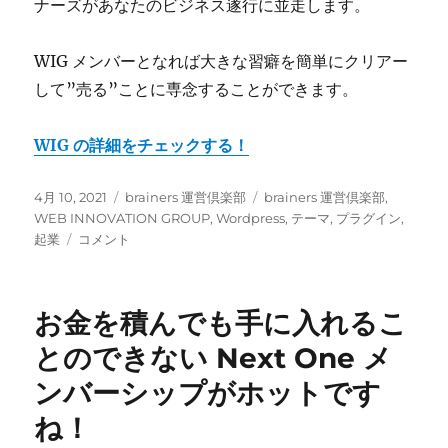
ナーズがあなたのビジネス遂行に並走します。
WIG メンバーとなれば大きな習癖を簡単にクリアー
して”売る”ことに専念することができます。
WIG の詳細をチェックする！
投
カ
タ
4月 10, 2021
brainers 運営倶楽部
brainers 運営倶楽部
,
稿
テ
グ
WEB INNOVATION GROUP
,
Wordpress
,
テーマ
,
プラグイン
,
日:
Web
ゴ
起業
コメント
Innovation
リ
Group
ー
に
お金を積んでも手に入れるこ
とのできない Next One メ
ンバーシップがホットです
ね！