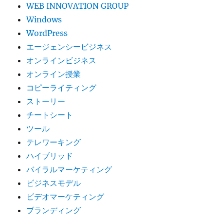
WEB INNOVATION GROUP
な
Windows
い
Next
WordPress
One
エージェンシービジネス
メ
オンラインビジネス
ン
バ
オンライン授業
ー
コピーライティング
シ
ストーリー
ッ
プ
チートシート
が
ツール
ホ
テレワーキング
ッ
ト
ハイブリッド
で
バイラルマーケティング
す
ビジネスモデル
ね！
に
ビデオマーケティング
ブランディング